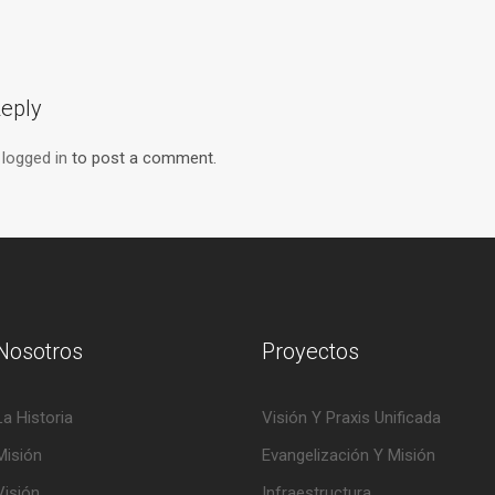
eply
e
logged in
to post a comment.
Nosotros
Proyectos
La Historia
Visión Y Praxis Unificada
Misión
Evangelización Y Misión
Visión
Infraestructura